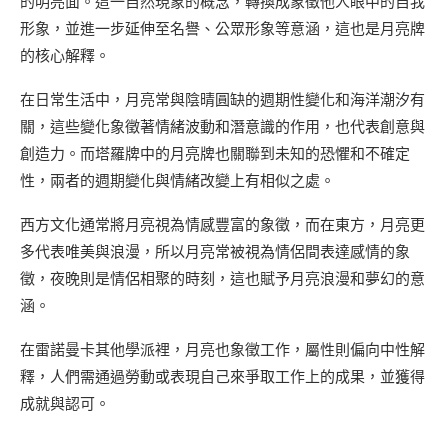
的明亮面。這一自然現象的概念，轉換成象徵他人眼中的自我
形象，並進一步延伸至名譽、公眾形象等意涵，這也是月亮牌
的核心解釋。
在日常生活中，月亮常與陰晴圓缺的週期性變化和海洋潮汐有
關，這些變化象徵著情緒波動和潛意識的作用，也代表創意與
創造力。而塔羅牌中的月亮牌也關聯到未知的恐懼和不確定
性，兩者的週期變化與情緒改變上有相似之處。
西方文化通常將月亮視為情感豐富的象徵，而在東方，月亮更
多代表唯美與浪漫，所以月亮常被視為情侶間表達感情的象
徵，夜晚則是情侶相聚的時刻，這也賦予月亮浪漫和夢幻的意
涵。
在雷諾曼卡其他學派裡，月亮也象徵工作，屬性則偏向中性解
釋，人們需通過勞動或表現自己來爭取工作上的成果，並獲得
成就與認可。