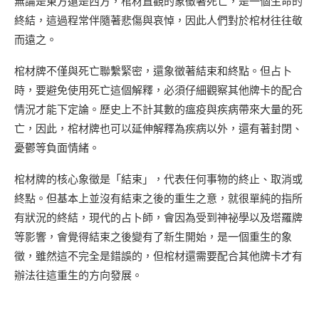
無論是東方還是西方，棺材直觀的象徵著死亡，是一個生命的
終結，這過程常伴隨著悲傷與哀悼，因此人們對於棺材往往敬
而遠之。
棺材牌不僅與死亡聯繫緊密，還象徵著結束和終點。但占卜
時，要避免使用死亡這個解釋，必須仔細觀察其他牌卡的配合
情況才能下定論。歷史上不計其數的瘟疫與疾病帶來大量的死
亡，因此，棺材牌也可以延伸解釋為疾病以外，還有著封閉、
憂鬱等負面情緒。
棺材牌的核心象徵是「結束」，代表任何事物的終止、取消或
終點。但基本上並沒有結束之後的重生之意，就很單純的指所
有狀況的終結，現代的占卜師，會因為受到神祕學以及塔羅牌
等影響，會覺得結束之後變有了新生開始，是一個重生的象
徵，雖然這不完全是錯誤的，但棺材還需要配合其他牌卡才有
辦法往這重生的方向發展。