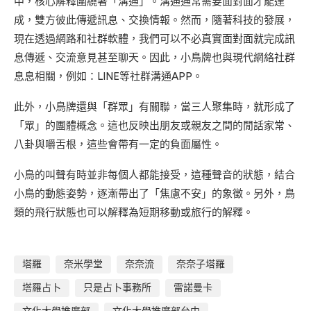
中，核心解釋圍繞著「溝通」。溝通通常需要面對面才能達
成，雙方彼此傳遞訊息、交換情報。然而，隨著科技的發展，
現在透過網路和社群軟體，我們可以不必真實面對面就完成訊
息傳遞、交流意見甚至聊天。因此，小鳥牌也與現代網絡社群
息息相關，例如：LINE等社群溝通APP。
此外，小鳥牌還與「群眾」有關聯，當三人聚集時，就形成了
「眾」的團體概念。這也反映出朋友或親友之間的閒話家常、
八卦與嚼舌根，這些會帶有一定的負面屬性。
小鳥的叫聲有時並非每個人都能接受，這種聲音的狀態，結合
小鳥的動態姿勢，逐漸帶出了「焦慮不安」的象徵。另外，鳥
類的飛行狀態也可以解釋為短期移動或旅行的解釋。
塔羅
奈米學堂
奈奈流
奈奈子塔羅
塔羅占卜
只是占卜事務所
雷諾曼卡